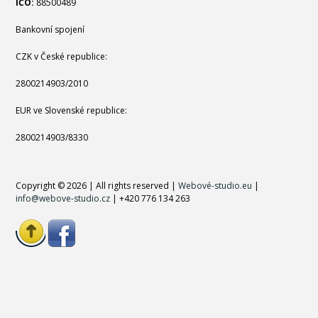
IČO:
88500489
Bankovní spojení
CZK v České republice:
2800214903/2010
EUR ve Slovenské republice:
2800214903/8330
Copyright © 2026 | All rights reserved |
Webové-studio.eu
|
info@webove-studio.cz
| +420 776 134 263